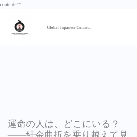
Skip
content="
"
to
content
Global Japanese
Connect
運命の人は、どこにいる？
――紆余曲折を乗り越えて見